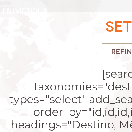
OF
PRIMETOUR
DESTINOS
EXC
SE
REFIN
[sear
taxonomies="desti
types="select" add_se
order_by="id,id,id
headings="Destino, Mês