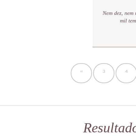
Nem dez, nem m
mil tem
«
3
4
Resultad