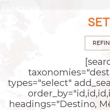
OF
PRIMETOUR
DESTINOS
EXC
SE
REFIN
[sear
taxonomies="desti
types="select" add_se
order_by="id,id,id
headings="Destino, Mês