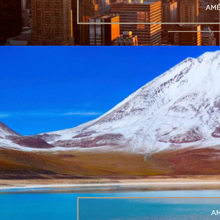
Amé
Am