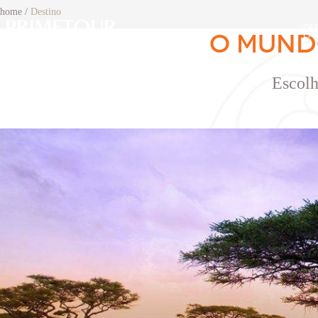
home
/
Destino
OF
PRIMETOUR
DESTINOS
O MUNDO
EXC
Escolh