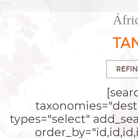
OF
PRIMETOUR
DESTINOS
Áfri
EXC
TA
REFIN
[sear
taxonomies="desti
types="select" add_se
order_by="id,id,id