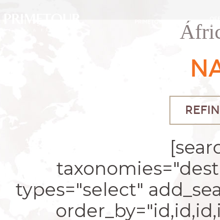
OF
PRIMETOUR
DESTINOS
Áfri
EXC
NA
REFIN
[sear
taxonomies="desti
types="select" add_se
order_by="id,id,id