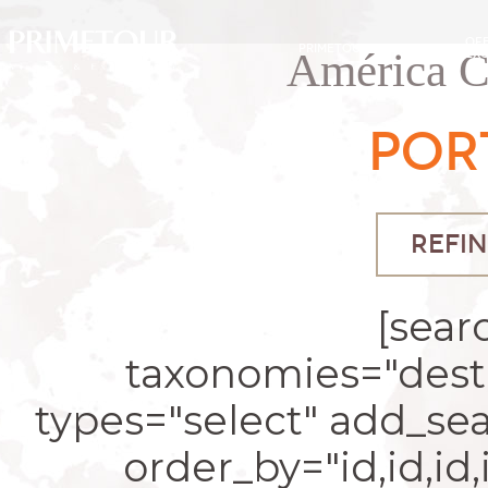
OF
PRIMETOUR
DESTINOS
América C
EXC
POR
REFIN
[sear
taxonomies="desti
types="select" add_se
order_by="id,id,id