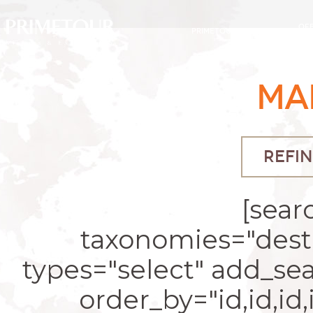
OF
PRIMETOUR
DESTINOS
EXC
MA
REFIN
[sear
taxonomies="desti
types="select" add_se
order_by="id,id,id