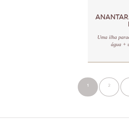
ANANTARA
Uma ilha parad
água + u
1
2