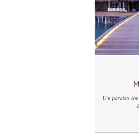
M
Um paraíso comp
á