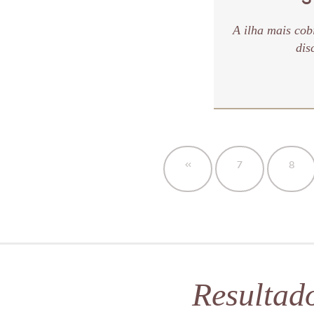
A ilha mais cob
dis
«
7
8
Resultad