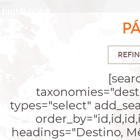
OF
PRIMETOUR
DESTINOS
EXC
P
REFIN
[sear
taxonomies="desti
types="select" add_se
order_by="id,id,id
headings="Destino, Mês