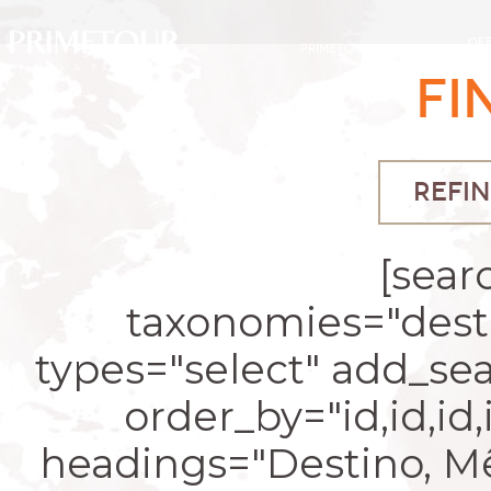
OF
PRIMETOUR
DESTINOS
EXC
FI
REFIN
[sear
taxonomies="desti
types="select" add_se
order_by="id,id,id
headings="Destino, Mês