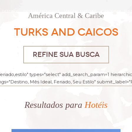
DESTINOS
OFERTAS EXCLUSIVAS
VIAGENS ESPECIAIS
IC PROGRAM
SUST
América Central & Caribe
TURKS AND CAICOS
REFINE SUA BUSCA
riado,estilo" types="select" add_search_param=1 hierarchica
gs="Destino, Mês Ideal, Feriado, Seu Estilo" submit_label="Fi
Resultados para
Hotéis