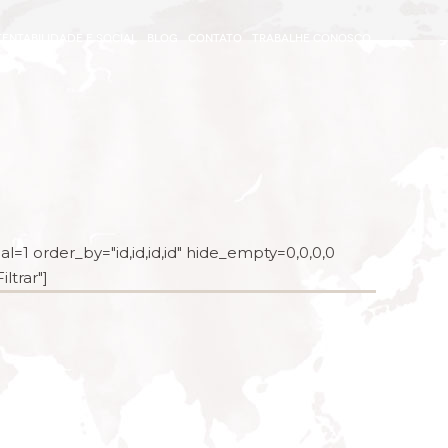
ENTABILIDADE E SOCIAL
BLOG
CONTATO
TRABALHE CONOSCO
l=1 order_by="id,id,id,id" hide_empty=0,0,0,0
ltrar"]