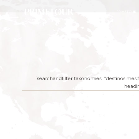
PRIMETOUR
[searchandfilter taxonomies="destinos,mes,fe
headin