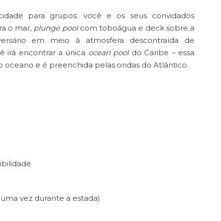
vacidade para grupos: você e os seus convidados
ra o mar,
plunge pool
com toboágua e deck sobre a
versário em meio à atmosfera descontraída de
ê irá encontrar a única
ocean pool
do Caribe – essa
do oceano e é preenchida pelas ondas do Atlântico.
ibilidade
 uma vez durante a estada)