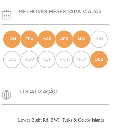
MELHORES MESES PARA VIAJAR
JAN
FEV
MAR
ABR
MAI
JUN
JUL
AGO
SET
OUT
NOV
DEZ
LOCALIZAÇÃO
Lower Bight Rd, BWI, Turks & Caicos Islands