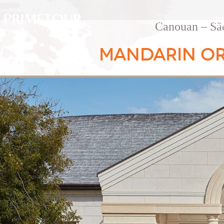
OF
PRIMETOUR
DESTINOS
Canouan – São
EXC
MANDARIN OR