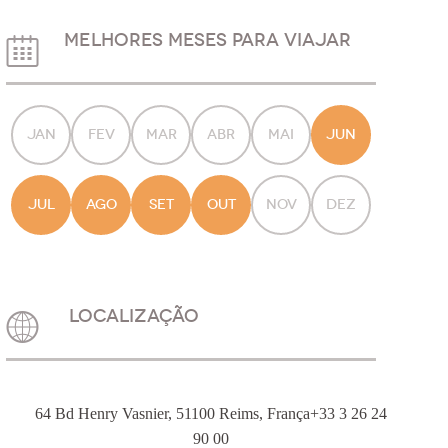
MELHORES MESES PARA VIAJAR
JAN
FEV
MAR
ABR
MAI
JUN
JUL
AGO
SET
OUT
NOV
DEZ
LOCALIZAÇÃO
64 Bd Henry Vasnier, 51100 Reims, França+33 3 26 24
90 00