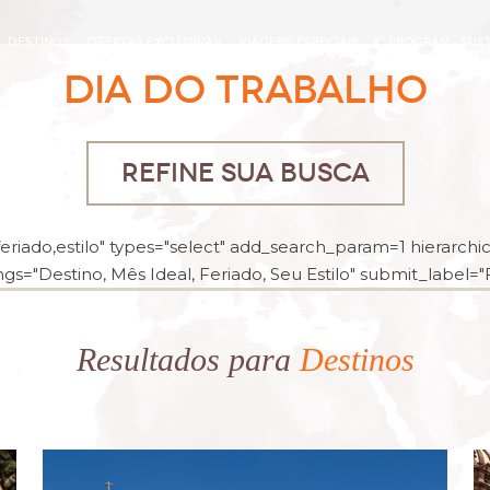
DESTINOS
OFERTAS EXCLUSIVAS
VIAGENS ESPECIAIS
IC PROGRAM
SUST
DIA DO TRABALHO
REFINE SUA BUSCA
riado,estilo" types="select" add_search_param=1 hierarchica
gs="Destino, Mês Ideal, Feriado, Seu Estilo" submit_label="Fi
Resultados para
Destinos