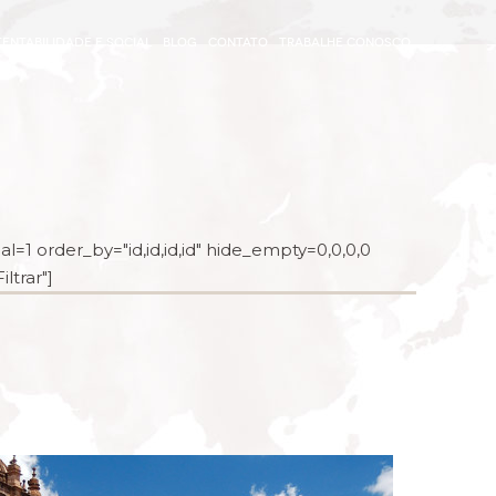
ENTABILIDADE E SOCIAL
BLOG
CONTATO
TRABALHE CONOSCO
l=1 order_by="id,id,id,id" hide_empty=0,0,0,0
ltrar"]