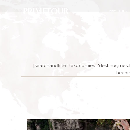
PRIMETOUR
[searchandfilter taxonomies="destinos,mes,fe
headin