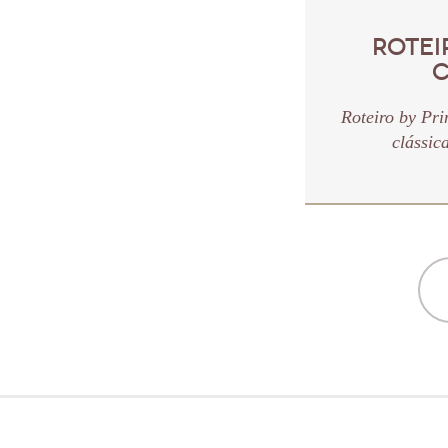
ROTEI
C
Roteiro by Pr
clássica