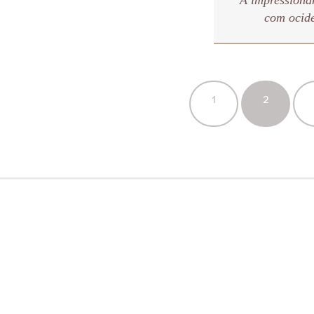
A impressiona
com ocide
1
2