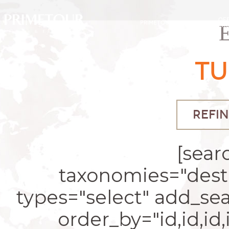
OF
PRIMETOUR
DESTINOS
EXC
TU
REFIN
[sear
taxonomies="desti
types="select" add_se
order_by="id,id,id