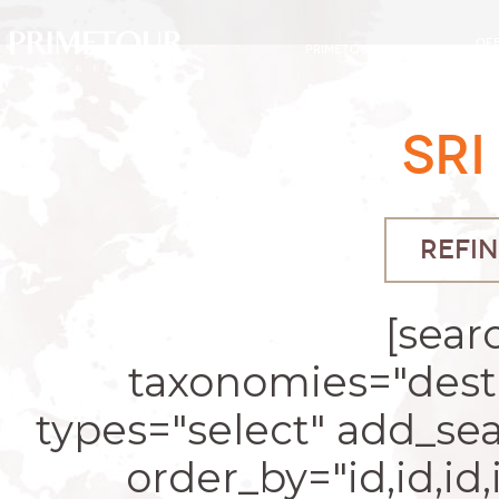
OF
PRIMETOUR
DESTINOS
EXC
SRI
REFIN
[sear
taxonomies="desti
types="select" add_se
order_by="id,id,id