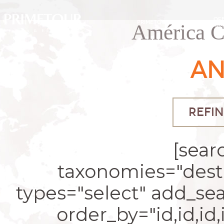
OF
PRIMETOUR
DESTINOS
América C
EXC
AN
REFIN
[sear
taxonomies="desti
types="select" add_se
order_by="id,id,id