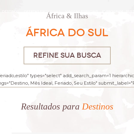
DESTINOS
OFERTAS EXCLUSIVAS
VIAGENS ESPECIAIS
IC PROGRAM
SUST
África & Ilhas
ÁFRICA DO SUL
REFINE SUA BUSCA
riado,estilo" types="select" add_search_param=1 hierarchica
gs="Destino, Mês Ideal, Feriado, Seu Estilo" submit_label="Fi
Resultados para
Destinos