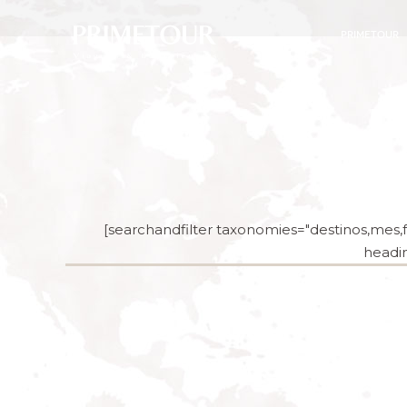
PRIMETOUR
[searchandfilter taxonomies="destinos,mes,fe
headin