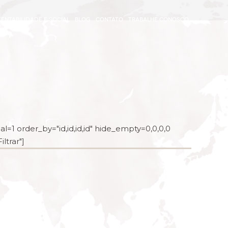
ENTABILIDADE E SOCIAL
BLOG
CONTATO
TRABALHE CONOSCO
l=1 order_by="id,id,id,id" hide_empty=0,0,0,0
ltrar"]