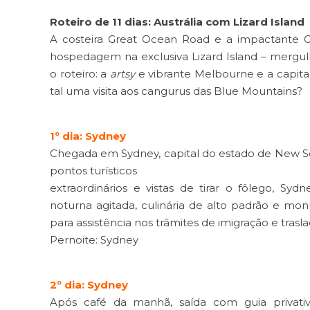
Roteiro de 11 dias: Austrália com Lizard Island
A costeira Great Ocean Road e a impactante G
hospedagem na exclusiva Lizard Island – merg
o roteiro: a
artsy
e vibrante Melbourne e a capital
tal uma visita aos cangurus das Blue Mountains?
1º dia: Sydney
Chegada em Sydney, capital do estado de New S
pontos turísticos
extraordinários e vistas de tirar o fôlego, Syd
noturna agitada, culinária de alto padrão e m
para assistência nos trâmites de imigração e trasla
Pernoite: Sydney
2º dia: Sydney
Após café da manhã, saída com guia privativ