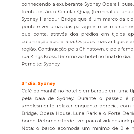
conhecendo a exuberante Sydney Opera House, a
frente, estão: o Circular Quay, (terminal de ond
Sydney Harbour Bridge que é um marco da cidade
ponte e ver umas das paisagens mais marcantes da
que conta, através dos prédios em tijolos ap
colonização australiana. Os pubs mais antigos e 
região. Continuação pela Chinatown, e pela famo
rua Kings Kross. Retorno ao hotel no final do dia.
Pernoite: Sydney
3º dia: Sydney
Café da manhã no hotel e embarque em uma típi
pela baía de Sydney. Durante o passeio é p
simplesmente relaxar enquanto aprecia, com 
Bridge, Opera House, Luna Park e o Forte Deni
bordo. Retorno e tarde livre para atividades inde
Nota: o barco acomoda um mínimo de 2 e máx