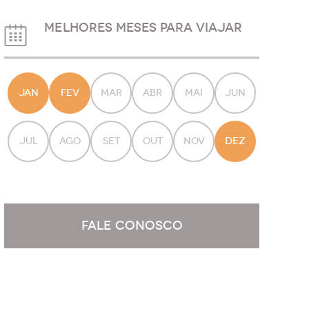
MELHORES MESES PARA VIAJAR
JAN
FEV
MAR
ABR
MAI
JUN
JUL
AGO
SET
OUT
NOV
DEZ
FALE CONOSCO