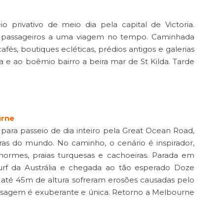
 privativo de meio dia pela capital de Victoria.
 passageiros a uma viagem no tempo. Caminhada
fés, boutiques ecléticas, prédios antigos e galerias
a e ao boêmio bairro a beira mar de St Kilda. Tarde
urne
ara passeio de dia inteiro pela Great Ocean Road,
ras do mundo. No caminho, o cenário é inspirador,
ormes, praias turquesas e cachoeiras. Parada em
urf da Austrália e chegada ao tão esperado Doze
 até 45m de altura sofreram erosões causadas pelo
aisagem é exuberante e única. Retorno a Melbourne