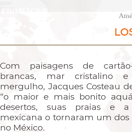
OF
PRIMETOUR
DESTINOS
Amér
EXC
LO
Com paisagens de cartão-p
brancas, mar cristalino 
mergulho, Jacques Costeau d
“o maior e mais bonito aqu
desertos, suas praias e a
mexicana o tornaram um dos l
no México.