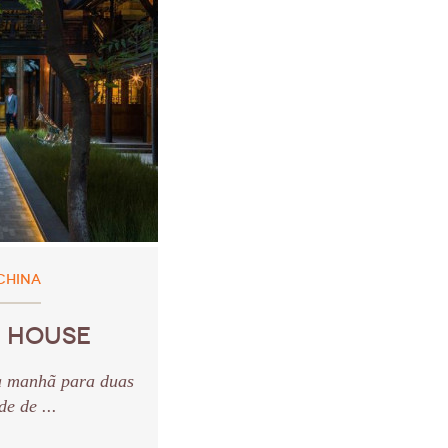
CHINA
E HOUSE
a manhã para duas
e de ...