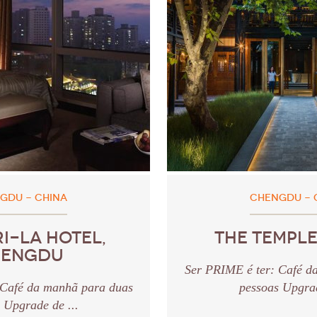
GDU - CHINA
CHENGDU - 
I-LA HOTEL,
THE TEMPL
HENGDU
Ser PRIME é ter: Café d
 Café da manhã para duas
pessoas Upgrad
 Upgrade de ...