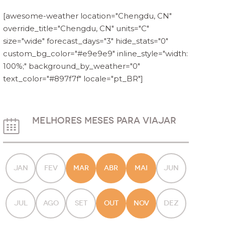
[awesome-weather location="Chengdu, CN"
override_title="Chengdu, CN" units="C"
size="wide" forecast_days="3" hide_stats="0"
custom_bg_color="#e9e9e9" inline_style="width:
100%;" background_by_weather="0"
text_color="#897f7f" locale="pt_BR"]
MELHORES MESES PARA VIAJAR
JAN
FEV
MAR
ABR
MAI
JUN
JUL
AGO
SET
OUT
NOV
DEZ