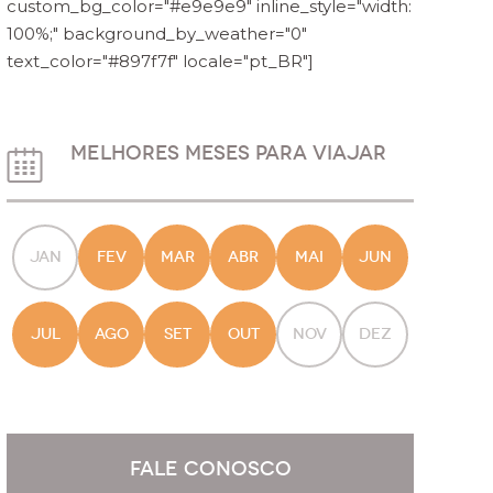
custom_bg_color="#e9e9e9" inline_style="width:
100%;" background_by_weather="0"
text_color="#897f7f" locale="pt_BR"]
MELHORES MESES PARA VIAJAR
JAN
FEV
MAR
ABR
MAI
JUN
JUL
AGO
SET
OUT
NOV
DEZ
FALE CONOSCO