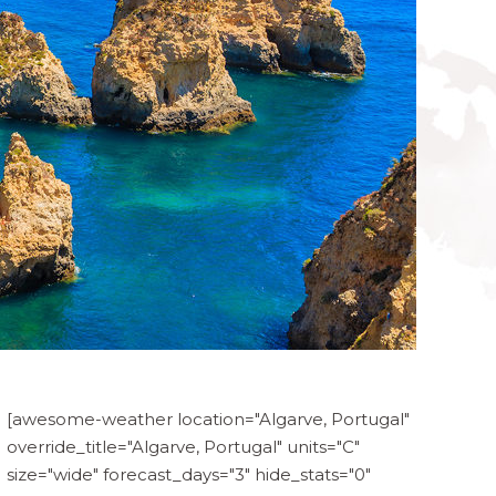
[awesome-weather location="Algarve, Portugal"
override_title="Algarve, Portugal" units="C"
size="wide" forecast_days="3" hide_stats="0"